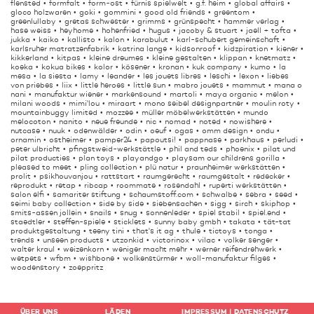
flensted
formfalt
form-ost
fürnis spielwelt
g.f. heim
global affairs
gloco holzwaren
goki
gommini
good old friends
greentom
greenlullaby
gretas schwester
grimms
grünspecht
hammer verlag
hase weiss
heyhome
hohenfried
hugus
jacoby & stuart
jaell + tofta
jukka
kaiko
kallisto
kalon
karabulut
karl-schubert gemeinschaft
karlsruher matratzenfabrik
katrina lange
kidsonroof
kidzpiration
kiener
kikkerland
kitpas
kleine dreumes
kleine gestalten
klippan
knetmatz
koeka
kokua bikes
kolor
kösener
kronan
kuk company
kumo
la
mesa
la siesta
lamy
leander
les jouets libres
leschi
lexon
liebes
von priebes
liix
little heroes
little sun
mabro jouets
mammut
mana o
nani
manufaktur wiener
markensound
martoli
maya organic
melon
milani woods
mimi'lou
miraart
mono seibel designpartner
moulin roty
mountainbuggy limited
mozzee
müller möbelwerkstätten
mundo
melocoton
nanito
neue freunde
nic
nomad
noted
nowishere
nutcase
nuuk
odenwälder
odin
oeuf
ogas
omm design
ondu
ornamin
ostheimer
pamper24
papoutsi!
pappnase
parkhaus
perludi
peter ulbricht
pfingstweid-werkstättle
phil and teds
phoenix
pilat und
pilat producties
plan toys
playandgo
playsam our childrens gorilla
pleased to meet
pling collection
plü natur
praunheimer werkstätten
prolit
psikhouvanjou
rattstart
raumgerecht
raumgestalt
redecker
reprodukt
retap
ribcap
roommate
rosendahl
ruperti werkstätten
salon elfi
samariter stiftung
schaumstoff.com
schwalbe
sebra
seed
seimi baby collection
side by side
siebensachen
sigg
sirch
skiphop
smits-assen jollein
snails
snug
sonnenleder
spiel stabil
spiel.end
staedtler
steffen-spiele
sticklets
sunny baby gmbh
takata
tät-tat
produktgestaltung
teeny tini
that's it ag
thule
tictoys
tonga
trends
unseen products
utzonkid
victorinox
vilac
volker senger
walter kraul
weizenkorn
weniger macht mehr
werner reifendrehwerk
wetpets
wfbm
wishbone
wolkenstürmer
woll-manufaktur filges
woodenstory
zoeppritz
ÜBER UNS
LÄDEN
IMPRESSUM
|
DATENSCHUTZ