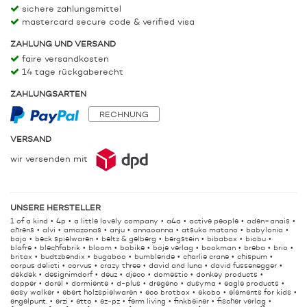
sichere zahlungsmittel
mastercard secure code & verified visa
ZAHLUNG UND VERSAND
faire versandkosten
14 tage rückgaberecht
ZAHLUNGSARTEN
RECHNUNG
VERSAND
wir versenden mit
UNSERE HERSTELLER
1 of a kind
4p
a little lovely company
a4a
active people
aden+anais
ahrens
alvi
amazonas
anju
annaoanna
atsuko matano
babylonia
bajo
beck spielwaren
beltz & gelberg
bergstein
bibabox
biobu
blafre
blechfabrik
bloom
bobike
boje verlag
bookman
breba
brio
britax
budtzbendix
bugaboo
bumbleride
charlie crane
chispum
corpus delicti
corvus
crazy three
david and luna
david fussenegger
dekdek
designimdorf
deuz
djeco
domestic
donkey products
dopper
dorel
dormiente
d-plus
dregeno
dusyma
eagle products
easy walker
ebert holzspielwaren
eco brotbox
ekobo
elements for kids
engelpunt.
erzi
etto
ez-pz
ferm living
finkbeiner
fischer verlag