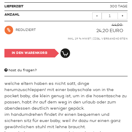
LIEFERZEIT
300 TAGE
ANZAHL
-
+
44,00
REDUZIERT
24,20
EURO
INKL. 19 % MWST | ZZGL.
VERSANDKOSTEN
IN DEN WARENKORB
hast du fragen?
welche eltern haben es nicht satt, dinge
herumzuschleppen! mit einer babyschale von in the
pocket baby, die klein genug ist, um in die hosentasche zu
passen, habt ihr auf dem weg in den urlaub oder zum
abendessen deutlich weniger gepäck.
im handumdrehen findet ihr einen bequemen und
sicheren sitz für euer baby, weil ihr dazu nur einen ganz
gewöhnlichen stuhl mit lehne braucht.