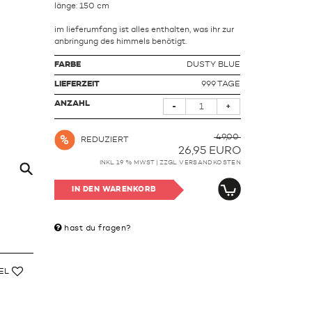
länge: 150 cm
im lieferumfang ist alles enthalten, was ihr zur
anbringung des himmels benötigt.
FARBE
DUSTY BLUE
LIEFERZEIT
999 TAGE
ANZAHL
-
+
49,00
REDUZIERT
26,95
EURO
INKL. 19 % MWST | ZZGL.
VERSANDKOSTEN
IN DEN WARENKORB
hast du fragen?
EL