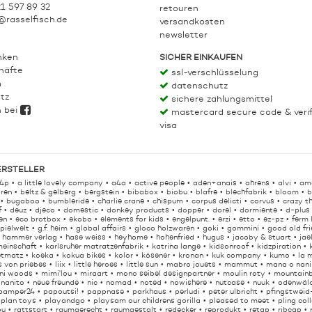
21 597 89 32
retouren
@rasselfisch.de
versandkosten
newsletter
nken
SICHER EINKAUFEN
häfte
ssl-verschlüsselung
m
datenschutz
tz
sichere zahlungsmittel
h bei
mastercard secure code & veri
visa
ERSTELLER
4p
a little lovely company
a4a
active people
aden+anais
ahrens
alvi
am
ren
beltz & gelberg
bergstein
bibabox
biobu
blafre
blechfabrik
bloom
b
bugaboo
bumbleride
charlie crane
chispum
corpus delicti
corvus
crazy t
f
deuz
djeco
domestic
donkey products
dopper
dorel
dormiente
d-plus
en
eco brotbox
ekobo
elements for kids
engelpunt.
erzi
etto
ez-pz
ferm 
spielwelt
g.f. heim
global affairs
gloco holzwaren
goki
gommini
good old fr
hammer verlag
hase weiss
heyhome
hohenfried
hugus
jacoby & stuart
jae
meinschaft
karlsruher matratzenfabrik
katrina lange
kidsonroof
kidzpiration
etmatz
koeka
kokua bikes
kolor
kösener
kronan
kuk company
kumo
la 
s von priebes
liix
little heroes
little sun
mabro jouets
mammut
mana o nani
ni woods
mimi'lou
miraart
mono seibel designpartner
moulin roty
mountainb
nanito
neue freunde
nic
nomad
noted
nowishere
nutcase
nuuk
odenwäl
pamper24
papoutsi!
pappnase
parkhaus
perludi
peter ulbricht
pfingstweid
plan toys
playandgo
playsam our childrens gorilla
pleased to meet
pling col
ou
rattstart
raumgerecht
raumgestalt
redecker
reprodukt
retap
ribcap