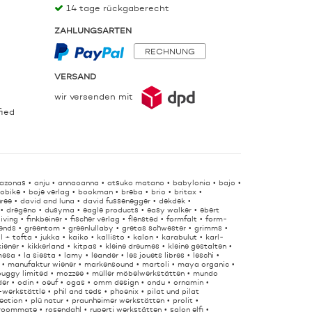
14 tage rückgaberecht
ZAHLUNGSARTEN
RECHNUNG
VERSAND
wir versenden mit
fied
azonas
anju
annaoanna
atsuko matano
babylonia
bajo
obike
boje verlag
bookman
breba
brio
britax
hree
david and luna
david fussenegger
dekdek
dregeno
dusyma
eagle products
easy walker
ebert
living
finkbeiner
fischer verlag
flensted
formfalt
form-
iends
greentom
greenlullaby
gretas schwester
grimms
ll + tofta
jukka
kaiko
kallisto
kalon
karabulut
karl-
kiener
kikkerland
kitpas
kleine dreumes
kleine gestalten
mesa
la siesta
lamy
leander
les jouets libres
leschi
manufaktur wiener
markensound
martoli
maya organic
uggy limited
mozzee
müller möbelwerkstätten
mundo
der
odin
oeuf
ogas
omm design
ondu
ornamin
-werkstättle
phil and teds
phoenix
pilat und pilat
lection
plü natur
praunheimer werkstätten
prolit
roommate
rosendahl
ruperti werkstätten
salon elfi