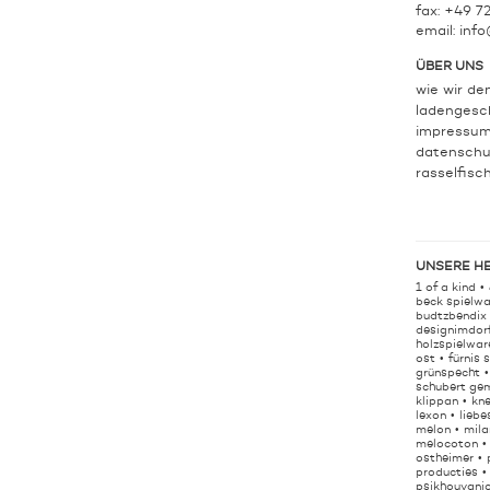
fax: +49 7
email:
info
ÜBER UNS
wie wir de
ladengesc
impressu
datenschu
rasselfisc
UNSERE H
1 of a kind
beck spielwa
budtzbendix
designimdor
holzspielwar
ost
fürnis 
grünspecht
schubert ge
klippan
kn
lexon
liebe
melon
mila
melocoton
ostheimer
producties
psikhouvanj