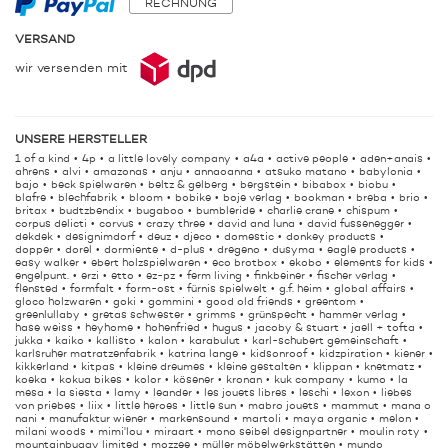
RECHNUNG
VERSAND
wir versenden mit
UNSERE HERSTELLER
1 of a kind
4p
a little lovely company
a4a
active people
aden+anais
ahrens
alvi
amazonas
anju
annaoanna
atsuko matano
babylonia
bajo
beck spielwaren
beltz & gelberg
bergstein
bibabox
biobu
blafre
blechfabrik
bloom
bobike
boje verlag
bookman
breba
brio
britax
budtzbendix
bugaboo
bumbleride
charlie crane
chispum
corpus delicti
corvus
crazy three
david and luna
david fussenegger
dekdek
designimdorf
deuz
djeco
domestic
donkey products
dopper
dorel
dormiente
d-plus
dregeno
dusyma
eagle products
easy walker
ebert holzspielwaren
eco brotbox
ekobo
elements for kids
engelpunt.
erzi
etto
ez-pz
ferm living
finkbeiner
fischer verlag
flensted
formfalt
form-ost
fürnis spielwelt
g.f. heim
global affairs
gloco holzwaren
goki
gommini
good old friends
greentom
greenlullaby
gretas schwester
grimms
grünspecht
hammer verlag
hase weiss
heyhome
hohenfried
hugus
jacoby & stuart
jaell + tofta
jukka
kaiko
kallisto
kalon
karabulut
karl-schubert gemeinschaft
karlsruher matratzenfabrik
katrina lange
kidsonroof
kidzpiration
kiener
kikkerland
kitpas
kleine dreumes
kleine gestalten
klippan
knetmatz
koeka
kokua bikes
kolor
kösener
kronan
kuk company
kumo
la
mesa
la siesta
lamy
leander
les jouets libres
leschi
lexon
liebes
von priebes
liix
little heroes
little sun
mabro jouets
mammut
mana o
nani
manufaktur wiener
markensound
martoli
maya organic
melon
milani woods
mimi'lou
miraart
mono seibel designpartner
moulin roty
mountainbuggy limited
mozzee
müller möbelwerkstätten
mundo