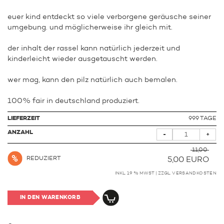
euer kind entdeckt so viele verborgene geräusche seiner
umgebung. und möglicherweise ihr gleich mit.
der inhalt der rassel kann natürlich jederzeit und
kinderleicht wieder ausgetauscht werden.
wer mag, kann den pilz natürlich auch bemalen.
100% fair in deutschland produziert.
LIEFERZEIT
999 TAGE
ANZAHL
-
+
11,00
REDUZIERT
5,00
EURO
INKL. 19 % MWST | ZZGL.
VERSANDKOSTEN
IN DEN WARENKORB