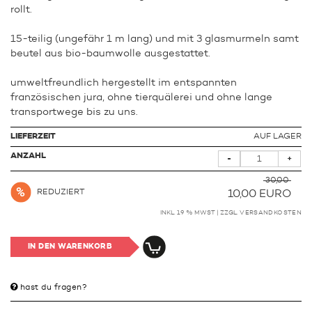
rollt.
15-teilig (ungefähr 1 m lang) und mit 3 glasmurmeln samt
beutel aus bio-baumwolle ausgestattet.
umweltfreundlich hergestellt im entspannten
französischen jura, ohne tierquälerei und ohne lange
transportwege bis zu uns.
LIEFERZEIT
AUF LAGER
ANZAHL
-
+
30,00
REDUZIERT
10,00
EURO
INKL. 19 % MWST | ZZGL.
VERSANDKOSTEN
IN DEN WARENKORB
hast du fragen?