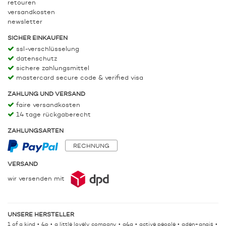
retouren
versandkosten
newsletter
SICHER EINKAUFEN
ssl-verschlüsselung
datenschutz
sichere zahlungsmittel
mastercard secure code & verified visa
ZAHLUNG UND VERSAND
faire versandkosten
14 tage rückgaberecht
ZAHLUNGSARTEN
RECHNUNG
VERSAND
wir versenden mit
UNSERE HERSTELLER
1 of a kind
4p
a little lovely company
a4a
active people
aden+anais