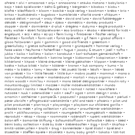
ahrens
alvi
amazonas
anju
annaoanna
atsuko matano
babylonia
bajo
beck spielwaren
beltz & gelberg
bergstein
bibabox
biobu
blafre
blechfabrik
bloom
bobike
boje verlag
bookman
breba
brio
britax
budtzbendix
bugaboo
bumbleride
charlie crane
chispum
corpus delicti
corvus
crazy three
david and luna
david fussenegger
dekdek
designimdorf
deuz
djeco
domestic
donkey products
dopper
dorel
dormiente
d-plus
dregeno
dusyma
eagle products
easy walker
ebert holzspielwaren
eco brotbox
ekobo
elements for kids
engelpunt.
erzi
etto
ez-pz
ferm living
finkbeiner
fischer verlag
flensted
formfalt
form-ost
fürnis spielwelt
g.f. heim
global affairs
gloco holzwaren
goki
gommini
good old friends
greentom
greenlullaby
gretas schwester
grimms
grünspecht
hammer verlag
hase weiss
heyhome
hohenfried
hugus
jacoby & stuart
jaell + tofta
jukka
kaiko
kallisto
kalon
karabulut
karl-schubert gemeinschaft
karlsruher matratzenfabrik
katrina lange
kidsonroof
kidzpiration
kiener
kikkerland
kitpas
kleine dreumes
kleine gestalten
klippan
knetmatz
koeka
kokua bikes
kolor
kösener
kronan
kuk company
kumo
la
mesa
la siesta
lamy
leander
les jouets libres
leschi
lexon
liebes
von priebes
liix
little heroes
little sun
mabro jouets
mammut
mana o
nani
manufaktur wiener
markensound
martoli
maya organic
melon
milani woods
mimi'lou
miraart
mono seibel designpartner
moulin roty
mountainbuggy limited
mozzee
müller möbelwerkstätten
mundo
melocoton
nanito
neue freunde
nic
nomad
noted
nowishere
nutcase
nuuk
odenwälder
odin
oeuf
ogas
omm design
ondu
ornamin
ostheimer
pamper24
papoutsi!
pappnase
parkhaus
perludi
peter ulbricht
pfingstweid-werkstättle
phil and teds
phoenix
pilat und
pilat producties
plan toys
playandgo
playsam our childrens gorilla
pleased to meet
pling collection
plü natur
praunheimer werkstätten
prolit
psikhouvanjou
rattstart
raumgerecht
raumgestalt
redecker
reprodukt
retap
ribcap
roommate
rosendahl
ruperti werkstätten
salon elfi
samariter stiftung
schaumstoff.com
schwalbe
sebra
seed
seimi baby collection
side by side
siebensachen
sigg
sirch
skiphop
smits-assen jollein
snails
snug
sonnenleder
spiel stabil
spiel.end
staedtler
steffen-spiele
sticklets
sunny baby gmbh
takata
tät-tat