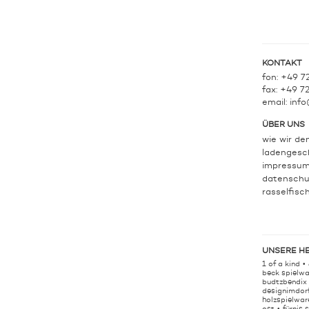
KONTAKT
fon: +49 7
fax: +49 7
email:
info
ÜBER UNS
wie wir de
ladengesc
impressu
datenschu
rasselfisc
UNSERE H
1 of a kind
beck spielwa
budtzbendix
designimdor
holzspielwar