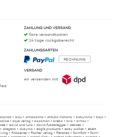
ZAHLUNG UND VERSAND
faire versandkosten
14 tage rückgaberecht
ZAHLUNGSARTEN
RECHNUNG
VERSAND
wir versenden mit
fied
azonas
anju
annaoanna
atsuko matano
babylonia
bajo
obike
boje verlag
bookman
breba
brio
britax
hree
david and luna
david fussenegger
dekdek
dregeno
dusyma
eagle products
easy walker
ebert
living
finkbeiner
fischer verlag
flensted
formfalt
form-