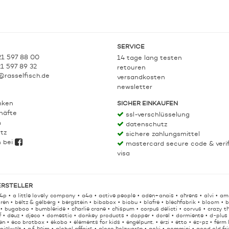
SERVICE
21 597 88 00
14 tage lang testen
21 597 89 32
retouren
@rasselfisch.de
versandkosten
newsletter
nken
SICHER EINKAUFEN
häfte
ssl-verschlüsselung
m
datenschutz
tz
sichere zahlungsmittel
h bei
mastercard secure code & veri
visa
ERSTELLER
4p
a little lovely company
a4a
active people
aden+anais
ahrens
alvi
am
ren
beltz & gelberg
bergstein
bibabox
biobu
blafre
blechfabrik
bloom
b
bugaboo
bumbleride
charlie crane
chispum
corpus delicti
corvus
crazy t
f
deuz
djeco
domestic
donkey products
dopper
dorel
dormiente
d-plus
en
eco brotbox
ekobo
elements for kids
engelpunt.
erzi
etto
ez-pz
ferm 