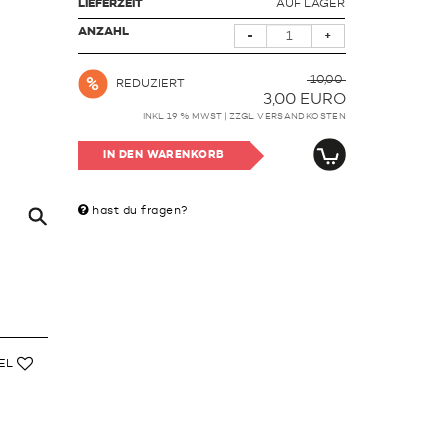
LIEFERZEIT
AUF LAGER
ANZAHL
-
+
10,00
REDUZIERT
3,00
EURO
INKL. 19 % MWST | ZZGL.
VERSANDKOSTEN
IN DEN WARENKORB
hast du fragen?
EL