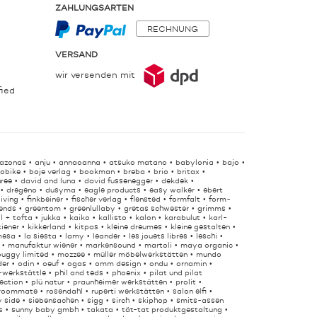
ZAHLUNGSARTEN
RECHNUNG
VERSAND
wir versenden mit
fied
azonas
anju
annaoanna
atsuko matano
babylonia
bajo
obike
boje verlag
bookman
breba
brio
britax
hree
david and luna
david fussenegger
dekdek
dregeno
dusyma
eagle products
easy walker
ebert
living
finkbeiner
fischer verlag
flensted
formfalt
form-
iends
greentom
greenlullaby
gretas schwester
grimms
ll + tofta
jukka
kaiko
kallisto
kalon
karabulut
karl-
kiener
kikkerland
kitpas
kleine dreumes
kleine gestalten
mesa
la siesta
lamy
leander
les jouets libres
leschi
manufaktur wiener
markensound
martoli
maya organic
uggy limited
mozzee
müller möbelwerkstätten
mundo
der
odin
oeuf
ogas
omm design
ondu
ornamin
-werkstättle
phil and teds
phoenix
pilat und pilat
lection
plü natur
praunheimer werkstätten
prolit
roommate
rosendahl
ruperti werkstätten
salon elfi
y side
siebensachen
sigg
sirch
skiphop
smits-assen
s
sunny baby gmbh
takata
tät-tat produktgestaltung