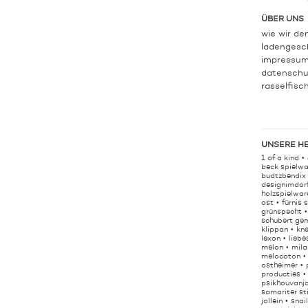
ÜBER UNS
wie wir de
ladengesc
impressu
datenschu
rasselfisc
UNSERE H
1 of a kind
beck spielwa
budtzbendix
designimdor
holzspielwar
ost
fürnis 
grünspecht
schubert ge
klippan
kn
lexon
liebe
melon
mila
melocoton
ostheimer
producties
psikhouvanj
samariter st
jollein
snai