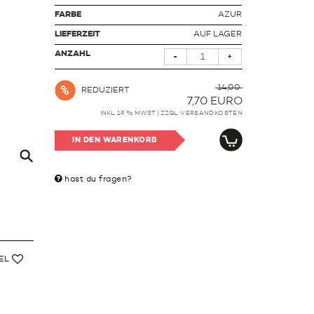
FARBE
AZUR
LIEFERZEIT
AUF LAGER
ANZAHL
-
+
14,00
REDUZIERT
7,70
EURO
INKL. 19 % MWST | ZZGL.
VERSANDKOSTEN
IN DEN WARENKORB
hast du fragen?
EL