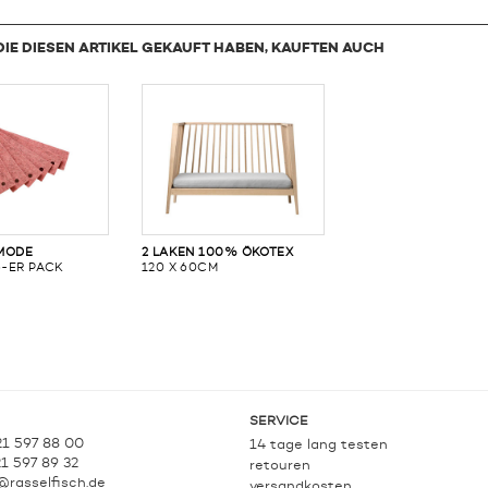
DIE DIESEN ARTIKEL GEKAUFT HABEN, KAUFTEN AUCH
MODE
2 LAKEN 100% ÖKOTEX
6-ER PACK
120 X 60CM
SERVICE
21 597 88 00
14 tage lang testen
21 597 89 32
retouren
@rasselfisch.de
versandkosten