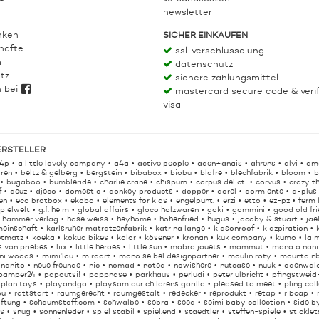
newsletter
nken
SICHER EINKAUFEN
häfte
ssl-verschlüsselung
m
datenschutz
tz
sichere zahlungsmittel
h bei
mastercard secure code & veri
visa
ERSTELLER
4p
a little lovely company
a4a
active people
aden+anais
ahrens
alvi
am
ren
beltz & gelberg
bergstein
bibabox
biobu
blafre
blechfabrik
bloom
b
bugaboo
bumbleride
charlie crane
chispum
corpus delicti
corvus
crazy t
f
deuz
djeco
domestic
donkey products
dopper
dorel
dormiente
d-plus
en
eco brotbox
ekobo
elements for kids
engelpunt.
erzi
etto
ez-pz
ferm 
spielwelt
g.f. heim
global affairs
gloco holzwaren
goki
gommini
good old fr
hammer verlag
hase weiss
heyhome
hohenfried
hugus
jacoby & stuart
jae
meinschaft
karlsruher matratzenfabrik
katrina lange
kidsonroof
kidzpiration
etmatz
koeka
kokua bikes
kolor
kösener
kronan
kuk company
kumo
la 
s von priebes
liix
little heroes
little sun
mabro jouets
mammut
mana o nani
ni woods
mimi'lou
miraart
mono seibel designpartner
moulin roty
mountainb
nanito
neue freunde
nic
nomad
noted
nowishere
nutcase
nuuk
odenwäl
pamper24
papoutsi!
pappnase
parkhaus
perludi
peter ulbricht
pfingstweid
plan toys
playandgo
playsam our childrens gorilla
pleased to meet
pling col
ou
rattstart
raumgerecht
raumgestalt
redecker
reprodukt
retap
ribcap
iftung
schaumstoff.com
schwalbe
sebra
seed
seimi baby collection
side b
ls
snug
sonnenleder
spiel stabil
spiel.end
staedtler
steffen-spiele
sticklet