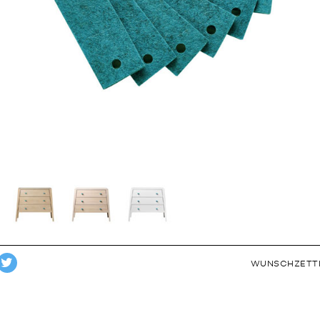
WUNSCHZETT
TWEET