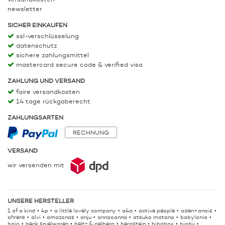
newsletter
SICHER EINKAUFEN
ssl-verschlüsselung
datenschutz
sichere zahlungsmittel
mastercard secure code & verified visa
ZAHLUNG UND VERSAND
faire versandkosten
14 tage rückgaberecht
ZAHLUNGSARTEN
RECHNUNG
VERSAND
wir versenden mit
UNSERE HERSTELLER
1 of a kind
4p
a little lovely company
a4a
active people
aden+anais
ahrens
alvi
amazonas
anju
annaoanna
atsuko matano
babylonia
bajo
beck spielwaren
beltz & gelberg
bergstein
bibabox
biobu