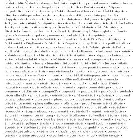
blafre
blechfabrik
bloom
bobike
boje verlag
bookman
breba
brio
britax
budtzbendix
bugaboo
bumbleride
charlie crane
chispum
corpus delicti
corvus
crazy three
david and luna
david fussenegger
dekdek
designimdorf
deuz
djeco
domestic
donkey products
dopper
dorel
dormiente
d-plus
dregeno
dusyma
eagle products
easy walker
ebert holzspielwaren
eco brotbox
ekobo
elements for kids
engelpunt.
erzi
etto
ez-pz
ferm living
finkbeiner
fischer verlag
flensted
formfalt
form-ost
fürnis spielwelt
g.f. heim
global affairs
gloco holzwaren
goki
gommini
good old friends
greentom
greenlullaby
gretas schwester
grimms
grünspecht
hammer verlag
hase weiss
heyhome
hohenfried
hugus
jacoby & stuart
jaell + tofta
jukka
kaiko
kallisto
kalon
karabulut
karl-schubert gemeinschaft
karlsruher matratzenfabrik
katrina lange
kidsonroof
kidzpiration
kiener
kikkerland
kitpas
kleine dreumes
kleine gestalten
klippan
knetmatz
koeka
kokua bikes
kolor
kösener
kronan
kuk company
kumo
la
mesa
la siesta
lamy
leander
les jouets libres
leschi
lexon
liebes
von priebes
liix
little heroes
little sun
mabro jouets
mammut
mana o
nani
manufaktur wiener
markensound
martoli
maya organic
melon
milani woods
mimi'lou
miraart
mono seibel designpartner
moulin roty
mountainbuggy limited
mozzee
müller möbelwerkstätten
mundo
melocoton
nanito
neue freunde
nic
nomad
noted
nowishere
nutcase
nuuk
odenwälder
odin
oeuf
ogas
omm design
ondu
ornamin
ostheimer
pamper24
papoutsi!
pappnase
parkhaus
perludi
peter ulbricht
pfingstweid-werkstättle
phil and teds
phoenix
pilat und
pilat producties
plan toys
playandgo
playsam our childrens gorilla
pleased to meet
pling collection
plü natur
praunheimer werkstätten
prolit
psikhouvanjou
rattstart
raumgerecht
raumgestalt
redecker
reprodukt
retap
ribcap
roommate
rosendahl
ruperti werkstätten
salon elfi
samariter stiftung
schaumstoff.com
schwalbe
sebra
seed
seimi baby collection
side by side
siebensachen
sigg
sirch
skiphop
smits-assen jollein
snails
snug
sonnenleder
spiel stabil
spiel.end
staedtler
steffen-spiele
sticklets
sunny baby gmbh
takata
tät-tat
produktgestaltung
teeny tini
that's it ag
thule
tictoys
tonga
trends
unseen products
utzonkid
victorinox
vilac
volker senger