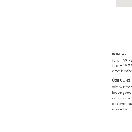
KONTAKT
fon: +49 7
fax: +49 7
email:
info
ÜBER UNS
wie wir de
ladengesc
impressu
datenschu
rasselfisc