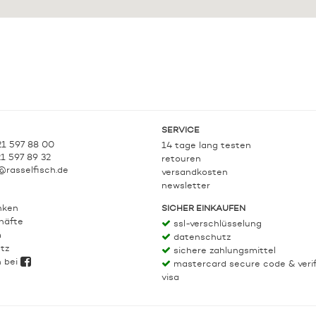
SERVICE
21 597 88 00
14 tage lang testen
21 597 89 32
retouren
@rasselfisch.de
versandkosten
newsletter
nken
SICHER EINKAUFEN
häfte
ssl-verschlüsselung
m
datenschutz
tz
sichere zahlungsmittel
h bei
mastercard secure code & veri
visa