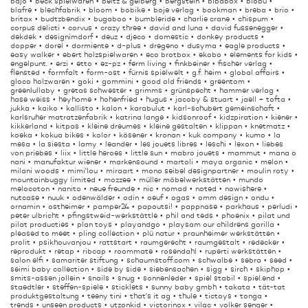
bajo
beck spielwaren
beltz & gelberg
bergstein
bibabox
biobu
blafre
blechfabrik
bloom
bobike
boje verlag
bookman
breba
brio
britax
budtzbendix
bugaboo
bumbleride
charlie crane
chispum
corpus delicti
corvus
crazy three
david and luna
david fussenegger
dekdek
designimdorf
deuz
djeco
domestic
donkey products
dopper
dorel
dormiente
d-plus
dregeno
dusyma
eagle products
easy walker
ebert holzspielwaren
eco brotbox
ekobo
elements for kids
engelpunt.
erzi
etto
ez-pz
ferm living
finkbeiner
fischer verlag
flensted
formfalt
form-ost
fürnis spielwelt
g.f. heim
global affairs
gloco holzwaren
goki
gommini
good old friends
greentom
greenlullaby
gretas schwester
grimms
grünspecht
hammer verlag
hase weiss
heyhome
hohenfried
hugus
jacoby & stuart
jaell + tofta
jukka
kaiko
kallisto
kalon
karabulut
karl-schubert gemeinschaft
karlsruher matratzenfabrik
katrina lange
kidsonroof
kidzpiration
kiener
kikkerland
kitpas
kleine dreumes
kleine gestalten
klippan
knetmatz
koeka
kokua bikes
kolor
kösener
kronan
kuk company
kumo
la
mesa
la siesta
lamy
leander
les jouets libres
leschi
lexon
liebes
von priebes
liix
little heroes
little sun
mabro jouets
mammut
mana o
nani
manufaktur wiener
markensound
martoli
maya organic
melon
milani woods
mimi'lou
miraart
mono seibel designpartner
moulin roty
mountainbuggy limited
mozzee
müller möbelwerkstätten
mundo
melocoton
nanito
neue freunde
nic
nomad
noted
nowishere
nutcase
nuuk
odenwälder
odin
oeuf
ogas
omm design
ondu
ornamin
ostheimer
pamper24
papoutsi!
pappnase
parkhaus
perludi
peter ulbricht
pfingstweid-werkstättle
phil and teds
phoenix
pilat und
pilat producties
plan toys
playandgo
playsam our childrens gorilla
pleased to meet
pling collection
plü natur
praunheimer werkstätten
prolit
psikhouvanjou
rattstart
raumgerecht
raumgestalt
redecker
reprodukt
retap
ribcap
roommate
rosendahl
ruperti werkstätten
salon elfi
samariter stiftung
schaumstoff.com
schwalbe
sebra
seed
seimi baby collection
side by side
siebensachen
sigg
sirch
skiphop
smits-assen jollein
snails
snug
sonnenleder
spiel stabil
spiel.end
staedtler
steffen-spiele
sticklets
sunny baby gmbh
takata
tät-tat
produktgestaltung
teeny tini
that's it ag
thule
tictoys
tonga
trends
unseen products
utzonkid
victorinox
vilac
volker senger