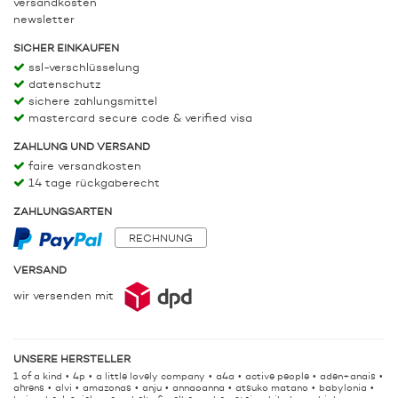
versandkosten
newsletter
SICHER EINKAUFEN
ssl-verschlüsselung
datenschutz
sichere zahlungsmittel
mastercard secure code & verified visa
ZAHLUNG UND VERSAND
faire versandkosten
14 tage rückgaberecht
ZAHLUNGSARTEN
RECHNUNG
VERSAND
wir versenden mit
UNSERE HERSTELLER
1 of a kind
4p
a little lovely company
a4a
active people
aden+anais
ahrens
alvi
amazonas
anju
annaoanna
atsuko matano
babylonia